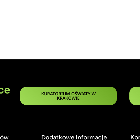
ce
KURATORIUM OŚWIATY W
KRAKOWIE
ców
Dodatkowe informacje
Ko