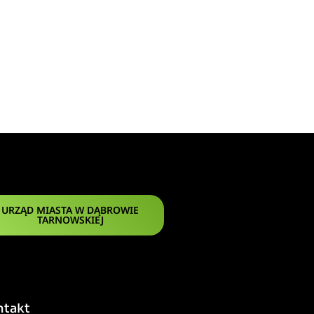
URZĄD MIASTA W DĄBROWIE
TARNOWSKIEJ
ntakt