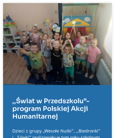
,,Świat w Przedszkolu”-
program Polskiej Akcji
Humanitarnej
Dzieci z grupy „Wesołe Nutki”, ,,Biedronki”
i ,,Sówki” realizowały w tym roku szkolnym