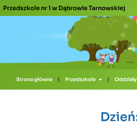
Przedszkole nr 1 w Dąbrowie Tarnowskiej
Strona główna
Przedszkole
Oddziały
Dzień