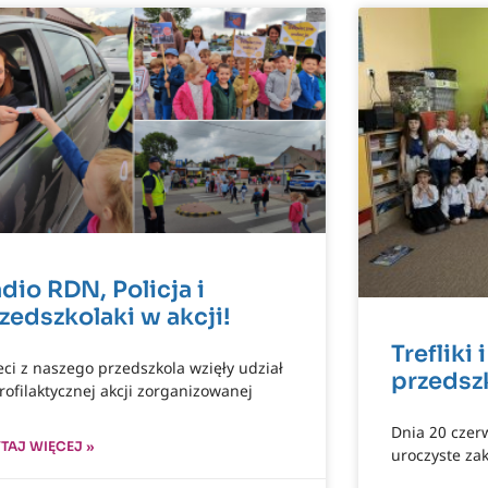
dio RDN, Policja i
zedszkolaki w akcji!
Trefliki
eci z naszego przedszkola wzięły udział
przedsz
rofilaktycznej akcji zorganizowanej
Dnia 20 czer
TAJ WIĘCEJ »
uroczyste za