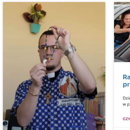
Ra
pr
Dzi
w p
CZY