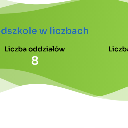
edszkole w liczbach
Liczba oddziałów
Licz
8