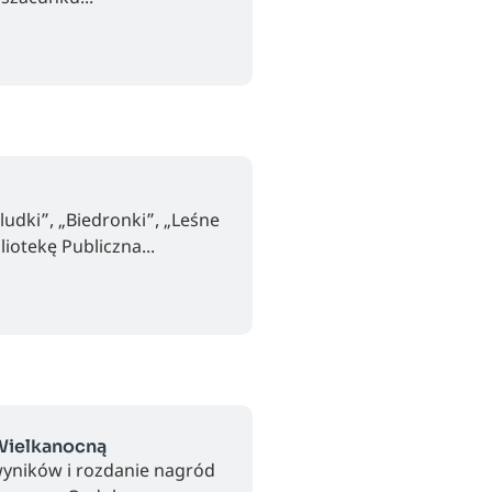
udki”, „Biedronki”, „Leśne
liotekę Publiczna...
Wielkanocną
 wyników i rozdanie nagród