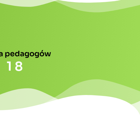
ba pedagogów
1
8