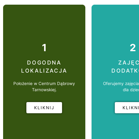
1
2
DOGODNA
ZAJĘC
LOKALIZACJA
DODAT
Lokalziacja w
Położenie w Centrum Dąbrowy
Oferujemy zajęci
centrum
Tarnowskiej.
dla dziec
Położenie jest bardzo korzystne
Rozwijani
KLIKNIJ
KLIKN
ze względu na bliskie sąsiedztwo
ze Szkołą Podstawową,
Zajęcia dodatko
Kościołem, Urzędem Gminy oraz
dzieciom szu
Parkiem Miejskim
zainteres