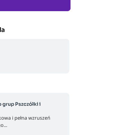
la
 grup Pszczółki i
kowa i pełna wzruszeń
o...