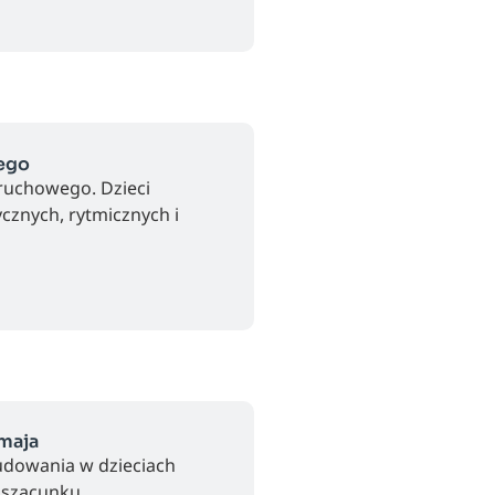
ego
ruchowego. Dzieci
cznych, rytmicznych i
 maja
budowania w dzieciach
szacunku...