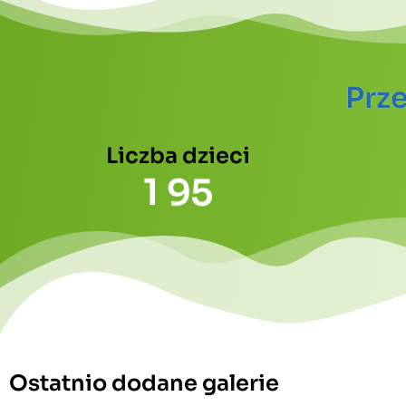
Prz
Liczba dzieci
1
9
5
Ostatnio dodane galerie