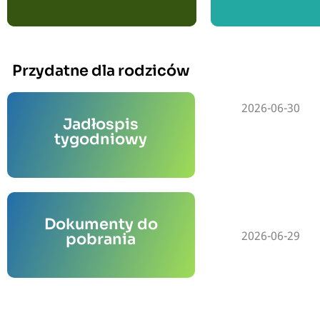
Przydatne dla rodziców
2026-06-30
posiłków.
Jadłospis
wraz z ze składnikami
tygodniowy
Zobacz jadłospis tygodniowy
przedskzolu.
Dokumenty do
wymagane w naszym
2026-06-29
pobrania
Pobierz dokumenty