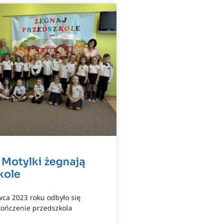
 i Motylki żegnają
kole
wca 2023 roku odbyło się
kończenie przedszkola