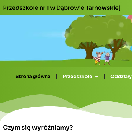
do
Przedszkole nr 1 w Dąbrowie Tarnowskiej
treści
Strona główna
Przedszkole
Oddziały
Czym się wyróżniamy?