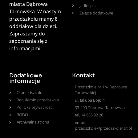
miasta Dąbrowa
Jadłospis
Tarnowska. W naszym
Zajęcia dodatkowe
przedszkolu mamy 8
oddziałów dla dzieci.
Zapraszamy do
zapoznania się z
informacjami.
Dodatkowe
Kontakt
informacje
Przedszkole nr 1 w Dąbrowie
O przedszkolu
Tarnowskiej
Regulamin przedszkola
ul. Jakuba Bojki 4
Polityka prywatności
33-200 Dąbrowa Tarnowska
RODO
tel. 14 655 92 26
Archiwalna strona
email:
przedszkole@przedszkole1dt.pl