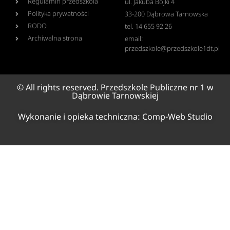
Regulamin przedszkola
ul. Jakuba Bojki 4
Polityka prywatności
33-200 Dąbrowa Tarnowska
RODO
tel. 14 655 92 26
Archiwalna strona
email:
przedszkole@przedszkole1dt.pl
© All rights reserved. Przedszkole Publiczne nr 1 w
Dąbrowie Tarnowskiej
Wykonanie i opieka techniczna:
Comp-Web Studio