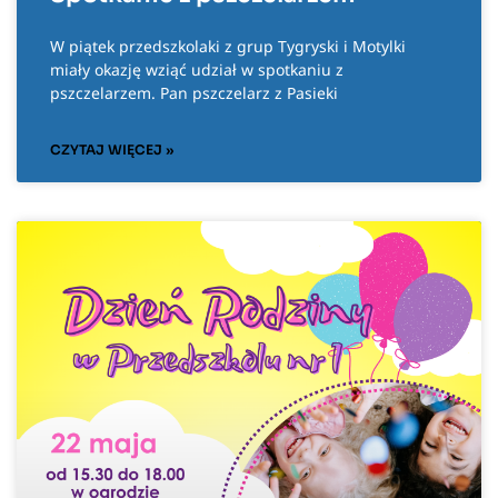
W piątek przedszkolaki z grup Tygryski i Motylki
miały okazję wziąć udział w spotkaniu z
pszczelarzem. Pan pszczelarz z Pasieki
CZYTAJ WIĘCEJ »