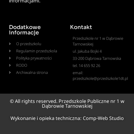
informacjami.
Dodatkowe
Kontakt
informacje
Przedszkole nr 1 w Dąbrowie
O przedszkolu
Tarnowskiej
Regulamin przedszkola
ul. Jakuba Bojki 4
Polityka prywatności
33-200 Dąbrowa Tarnowska
RODO
tel. 14 655 92 26
Archiwalna strona
email:
przedszkole@przedszkole1dt.pl
© All rights reserved. Przedszkole Publiczne nr 1 w
Dąbrowie Tarnowskiej
Wykonanie i opieka techniczna:
Comp-Web Studio