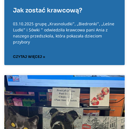
Jak zostać krawcową?
03.10.2025 grupę „Krasnoludki”, „Biedronki”, „Leśne
Ludki” i Sówki ” odwiedziła krawcowa pani Ania z
naszego przedszkola, która pokazała dzieciom
przybory
CZYTAJ WIĘCEJ »