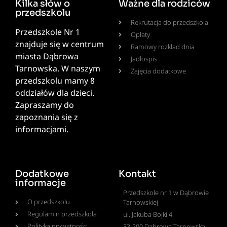
Kilka słów o
Ważne dla rodziców
przedszkolu
Rekrutacja do przedszkola
Przedszkole Nr 1
Opłaty
znajduje się w centrum
Ramowy rozkład dnia
miasta Dąbrowa
Jadłospis
Tarnowska. W naszym
Zajęcia dodatkowe
przedszkolu mamy 8
oddziałów dla dzieci.
Zapraszamy do
zapoznania się z
informacjami.
Dodatkowe
Kontakt
informacje
Przedszkole nr 1 w Dąbrowie
O przedszkolu
Tarnowskiej
Regulamin przedszkola
ul. Jakuba Bojki 4
Polityka prywatności