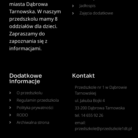
miasta Dąbrowa
Jadłospis
Tarnowska. W naszym
Zajęcia dodatkowe
przedszkolu mamy 8
oddziałów dla dzieci.
Zapraszamy do
zapoznania się z
informacjami.
Dodatkowe
Kontakt
informacje
Przedszkole nr 1 w Dąbrowie
O przedszkolu
Tarnowskiej
Regulamin przedszkola
ul. Jakuba Bojki 4
Polityka prywatności
33-200 Dąbrowa Tarnowska
RODO
tel. 14 655 92 26
Archiwalna strona
email:
przedszkole@przedszkole1dt.pl