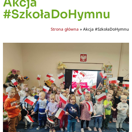
Akcja
#SzkołaDoHymnu
Strona główna
»
Akcja #SzkołaDoHymnu