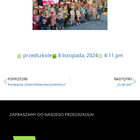
przedszkole
8 listopada, 2024
4:11 pm
POPRZEDNI
NASTĘPNY
Kampania „Dzieciństwo bez przemocy”
„Tu śpi jeż”
ZAPRASZAMY DO NASZEGO PRZEDSZKOLA!