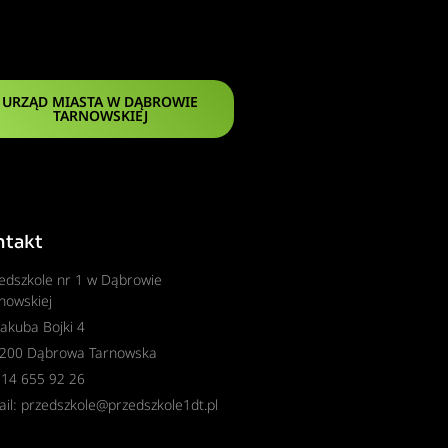
URZĄD MIASTA W DĄBROWIE
TARNOWSKIEJ
ntakt
edszkole nr 1 w Dąbrowie
nowskiej
 Jakuba Bojki 4
-200 Dąbrowa Tarnowska
. 14 655 92 26
il: przedszkole@przedszkole1dt.pl