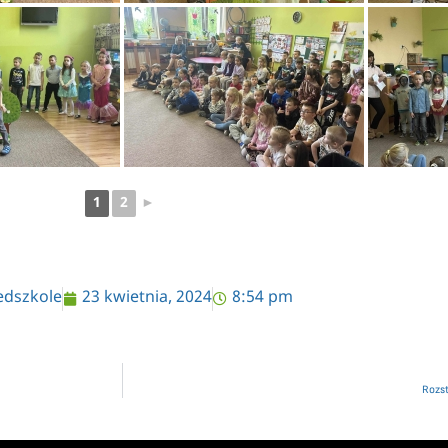
1
2
►
edszkole
23 kwietnia, 2024
8:54 pm
Rozst