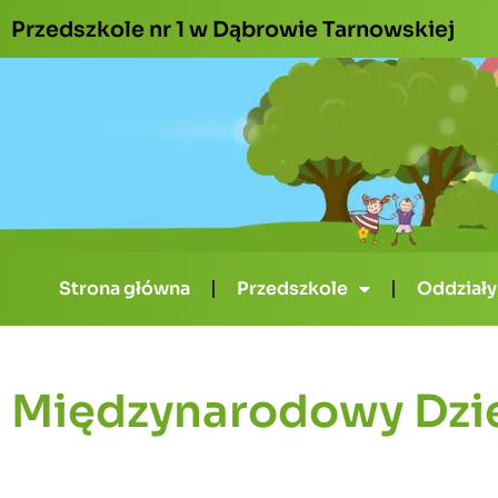
Przedszkole nr 1 w Dąbrowie Tarnowskiej
Strona główna
Przedszkole
Oddziały
Międzynarodowy Dzi