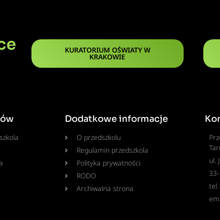
ce
KURATORIUM OŚWIATY W
KRAKOWIE
ców
Dodatkowe informacje
Ko
szkola
O przedszkolu
Prz
Tar
Regulamin przedszkola
ul.
a
Polityka prywatności
33
RODO
tel
Archiwalna strona
ema