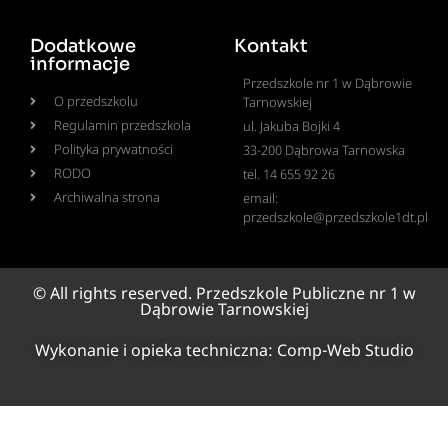
Dodatkowe
Kontakt
informacje
Przedszkole nr 1 w Dąbrowie
O przedszkolu
Tarnowskiej
Regulamin przedszkola
ul. Jakuba Bojki 4
Polityka prywatności
33-200 Dąbrowa Tarnowska
RODO
tel. 14 655 92 26
Archiwalna strona
email:
przedszkole@przedszkole1dt.pl
© All rights reserved. Przedszkole Publiczne nr 1 w
Dąbrowie Tarnowskiej
Wykonanie i opieka techniczna:
Comp-Web Studio