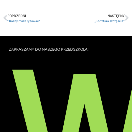
POPRZEDNI
NASTĘPNY
” Każdy może rysować”
„Konfitura szczęścia”
W
ZAPRASZAMY DO NASZEGO PRZEDSZKOLA!