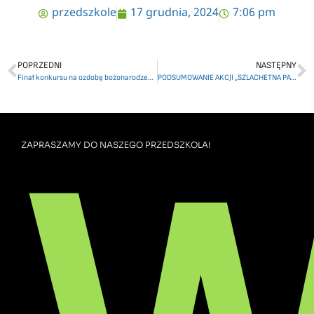
przedszkole
17 grudnia, 2024
7:06 pm
POPRZEDNI
NASTĘPNY
Finał konkursu na ozdobę bożonarodzeniową
PODSUMOWANIE AKCJI „SZLACHETNA PACZKA”
ZAPRASZAMY DO NASZEGO PRZEDSZKOLA!