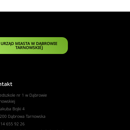
URZĄD MIASTA W DĄBROWIE
TARNOWSKIEJ
ntakt
edszkole nr 1 w Dąbrowie
nowskiej
 Jakuba Bojki 4
-200 Dąbrowa Tarnowska
. 14 655 92 26