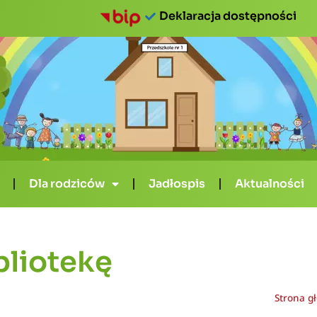
Deklaracja dostępności
Dla rodziców
Jadłospis
Aktualności
bliotekę
Strona g