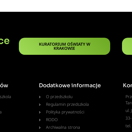
ce
KURATORIUM OŚWIATY W
KRAKOWIE
ców
Dodatkowe informacje
Ko
szkola
O przedszkolu
Prz
Tar
Regulamin przedszkola
ul.
a
Polityka prywatności
33
RODO
tel
Archiwalna strona