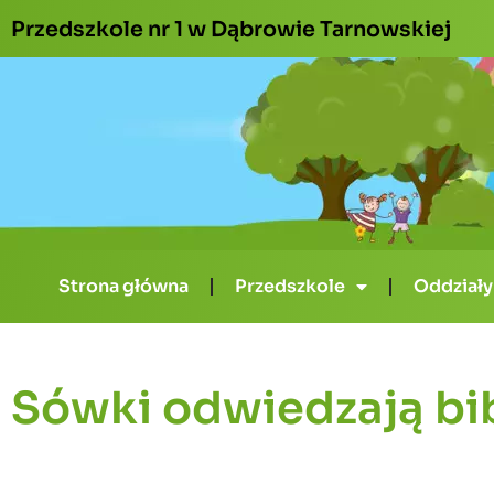
Przedszkole nr 1 w Dąbrowie Tarnowskiej
Strona główna
Przedszkole
Oddziały
Sówki odwiedzają bi