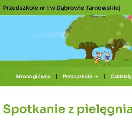
Przedszkole nr 1 w Dąbrowie Tarnowskiej
Strona główna
Przedszkole
Oddziały
Spotkanie z pielęgni