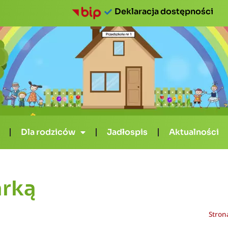
Deklaracja dostępności
Dla rodziców
Jadłospis
Aktualności
arką
Stron