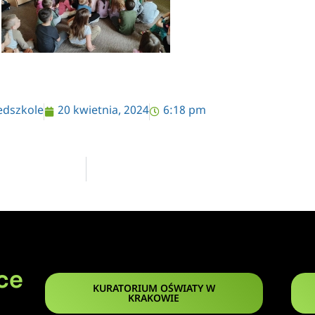
edszkole
20 kwietnia, 2024
6:18 pm
ce
KURATORIUM OŚWIATY W
KRAKOWIE