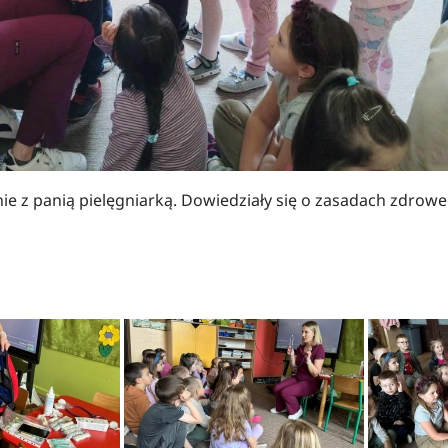
anie z panią pielęgniarką. Dowiedziały się o zasadach zdrow