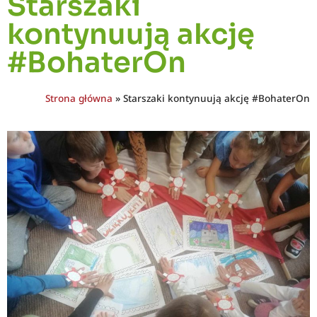
Starszaki
kontynuują akcję
#BohaterOn
Strona główna
»
Starszaki kontynuują akcję #BohaterOn