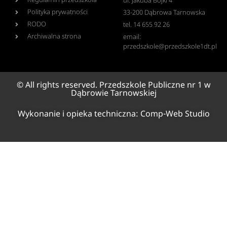
Regulamin przedszkola
ul. Jakuba Bojki 4
Polityka prywatności
33-200 Dąbrowa Tarnowska
RODO
tel. 14 655 92 26
Archiwalna strona
email:
przedszkole@przedszkole1dt.pl
© All rights reserved. Przedszkole Publiczne nr 1 w
Dąbrowie Tarnowskiej
Wykonanie i opieka techniczna:
Comp-Web Studio