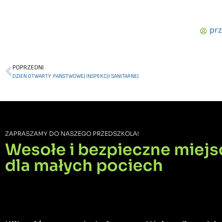
prz
POPRZEDNI
DZIEŃ OTWARTY PAŃSTWOWEJ INSPEKCJI SANITARNEJ
ZAPRASZAMY DO NASZEGO PRZEDSZKOLA!
Wesołe i bezpieczne miejs
dla małych pociech