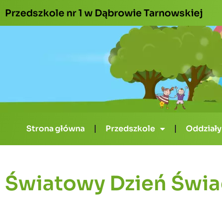
Przedszkole nr 1 w Dąbrowie Tarnowskiej
Strona główna
Przedszkole
Oddziały
Światowy Dzień Świ