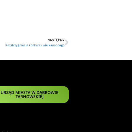
NASTĘPNY
Rozstrzygnięcie konkursu wielkanocnego
URZĄD MIASTA W DĄBROWIE
TARNOWSKIEJ