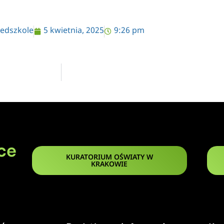
edszkole
5 kwietnia, 2025
9:26 pm
ce
KURATORIUM OŚWIATY W
KRAKOWIE