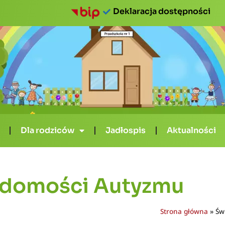
Deklaracja dostępności
Dla rodziców
Jadłospis
Aktualności
adomości Autyzmu
Strona główna
»
Św