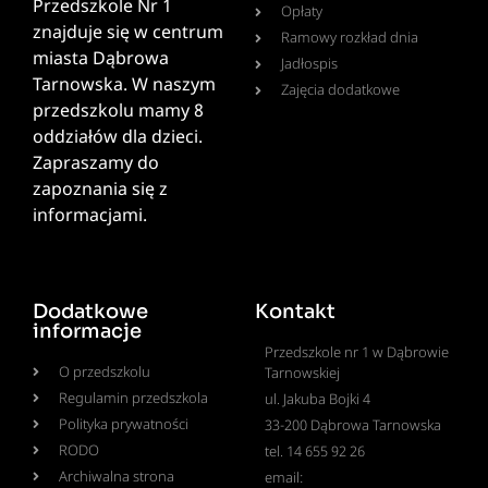
Przedszkole Nr 1
Opłaty
znajduje się w centrum
Ramowy rozkład dnia
miasta Dąbrowa
Jadłospis
Tarnowska. W naszym
Zajęcia dodatkowe
przedszkolu mamy 8
oddziałów dla dzieci.
Zapraszamy do
zapoznania się z
informacjami.
Dodatkowe
Kontakt
informacje
Przedszkole nr 1 w Dąbrowie
O przedszkolu
Tarnowskiej
Regulamin przedszkola
ul. Jakuba Bojki 4
Polityka prywatności
33-200 Dąbrowa Tarnowska
RODO
tel. 14 655 92 26
Archiwalna strona
email: