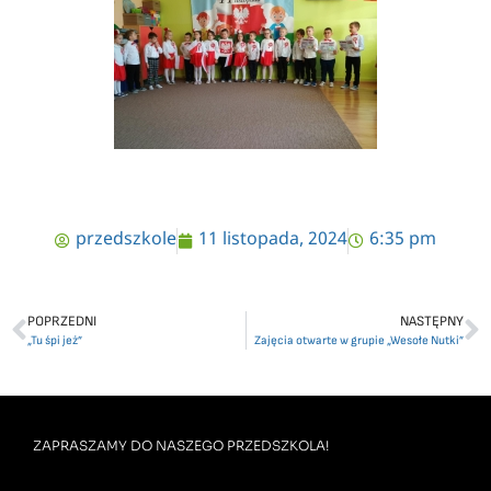
przedszkole
11 listopada, 2024
6:35 pm
POPRZEDNI
NASTĘPNY
„Tu śpi jeż”
Zajęcia otwarte w grupie „Wesołe Nutki”
ZAPRASZAMY DO NASZEGO PRZEDSZKOLA!