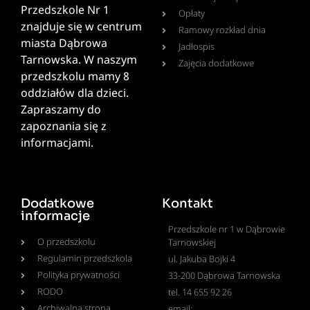
Przedszkole Nr 1
Opłaty
znajduje się w centrum
Ramowy rozkład dnia
miasta Dąbrowa
Jadłospis
Tarnowska. W naszym
Zajęcia dodatkowe
przedszkolu mamy 8
oddziałów dla dzieci.
Zapraszamy do
zapoznania się z
informacjami.
Dodatkowe
Kontakt
informacje
Przedszkole nr 1 w Dąbrowie
O przedszkolu
Tarnowskiej
Regulamin przedszkola
ul. Jakuba Bojki 4
Polityka prywatności
33-200 Dąbrowa Tarnowska
RODO
tel. 14 655 92 26
Archiwalna strona
email: