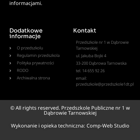
informacjami.
Dodatkowe
Kontakt
informacje
Przedszkole nr 1 w Dąbrowie
O przedszkolu
Tarnowskiej
Regulamin przedszkola
ul. Jakuba Bojki 4
Polityka prywatności
33-200 Dąbrowa Tarnowska
RODO
tel. 14 655 92 26
Archiwalna strona
email:
przedszkole@przedszkole1dt.pl
© All rights reserved. Przedszkole Publiczne nr 1 w
Dąbrowie Tarnowskiej
Wykonanie i opieka techniczna:
Comp-Web Studio