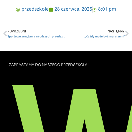
przedszkole
28 czerwca, 2025
8:01 pm
POPRZEDNI
NASTĘPNY
Sportowe zmagania młodszych przedszkolaków
„Każdy może być malarzem”
ZAPRASZAMY DO NASZEGO PRZEDSZKOLA!