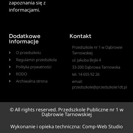
zapoznania się z
informacjami.
Dodatkowe
Kontakt
informacje
Przedszkole nr 1 w Dąbrowie
O przedszkolu
Tarnowskiej
Regulamin przedszkola
ul. Jakuba Bojki 4
Polityka prywatności
33-200 Dąbrowa Tarnowska
RODO
tel. 14 655 92 26
Archiwalna strona
email:
przedszkole@przedszkole1dt.pl
© All rights reserved. Przedszkole Publiczne nr 1 w
Dąbrowie Tarnowskiej
Wykonanie i opieka techniczna:
Comp-Web Studio