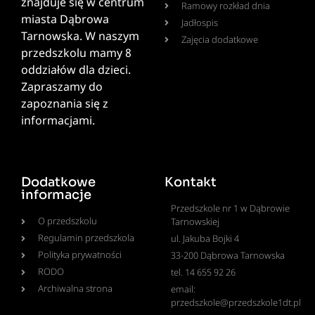
znajduje się w centrum
Ramowy rozkład dnia
miasta Dąbrowa
Jadłospis
Tarnowska. W naszym
Zajęcia dodatkowe
przedszkolu mamy 8
oddziałów dla dzieci.
Zapraszamy do
zapoznania się z
informacjami.
Dodatkowe
Kontakt
informacje
Przedszkole nr 1 w Dąbrowie
O przedszkolu
Tarnowskiej
Regulamin przedszkola
ul. Jakuba Bojki 4
Polityka prywatności
33-200 Dąbrowa Tarnowska
RODO
tel. 14 655 92 26
Archiwalna strona
email:
przedszkole@przedszkole1dt.pl