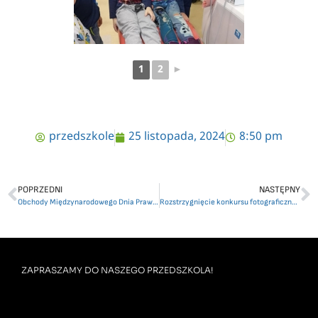
1
2
►
przedszkole
25 listopada, 2024
8:50 pm
POPRZEDNI
NASTĘPNY
Obchody Międzynarodowego Dnia Praw Dziecka w naszym przedszkolu
Rozstrzygnięcie konkursu fotograficznego
ZAPRASZAMY DO NASZEGO PRZEDSZKOLA!