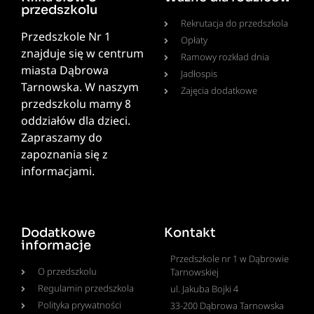
przedszkolu
Rekrutacja do przedszkola
Przedszkole Nr 1
Opłaty
znajduje się w centrum
Ramowy rozkład dnia
miasta Dąbrowa
Jadłospis
Tarnowska. W naszym
Zajęcia dodatkowe
przedszkolu mamy 8
oddziałów dla dzieci.
Zapraszamy do
zapoznania się z
informacjami.
Dodatkowe
Kontakt
informacje
Przedszkole nr 1 w Dąbrowie
O przedszkolu
Tarnowskiej
Regulamin przedszkola
ul. Jakuba Bojki 4
Polityka prywatności
33-200 Dąbrowa Tarnowska