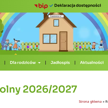
Deklaracja dostępności
Dla rodziców
Jadłospis
Aktualności
kolny 2026/2027
Strona główna
»
R