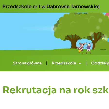
Przedszkole nr 1 w Dąbrowie Tarnowskiej
Strona główna
Przedszkole
Oddziały
Rekrutacja na rok sz