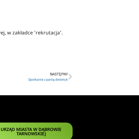
j, w zakładce 'rekrutacja’.
NASTĘPNY
Spotkanie z panią dietetyk
URZĄD MIASTA W DĄBROWIE
TARNOWSKIEJ