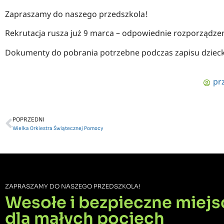
Zapraszamy do naszego przedszkola!
Rekrutacja rusza już 9 marca – odpowiednie rozporządze
Dokumenty do pobrania potrzebne podczas zapisu dziecka 
pr
POPRZEDNI
Wielka Orkiestra Świątecznej Pomocy
ZAPRASZAMY DO NASZEGO PRZEDSZKOLA!
Wesołe i bezpieczne miejs
dla małych pociech