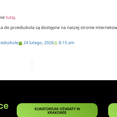
nie
tutaj
.
do przedszkola są dostępne na naszej stronie internetowe
zedszkole
24 lutego, 2026
8:15 am
ce
KURATORIUM OŚWIATY W
KRAKOWIE