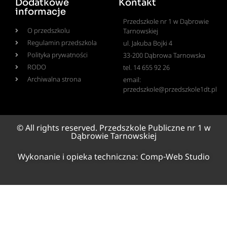
Dodatkowe
Kontakt
informacje
Przedszkole nr 1 w Dąbrowie
O przedszkolu
Tarnowskiej
Regulamin przedszkola
ul. Jakuba Bojki 4
Polityka prywatności
33-200 Dąbrowa Tarnowska
RODO
tel. 14 655 92 26
Archiwalna strona
email:
przedszkole@przedszkole1dt.pl
© All rights reserved. Przedszkole Publiczne nr 1 w
Dąbrowie Tarnowskiej
Wykonanie i opieka techniczna:
Comp-Web Studio