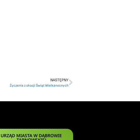
NASTĘPNY
Życzenia z okazji Świąt Wielkanocnych
URZĄD MIASTA W DĄBROWIE
TARNOWSKIEJ