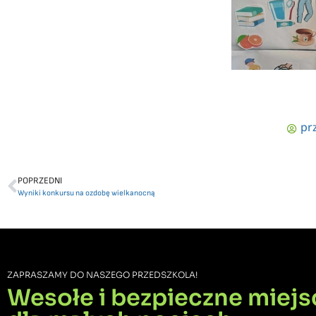
pr
POPRZEDNI
Wyniki konkursu na ozdobę wielkanocną
ZAPRASZAMY DO NASZEGO PRZEDSZKOLA!
Wesołe i bezpieczne miejs