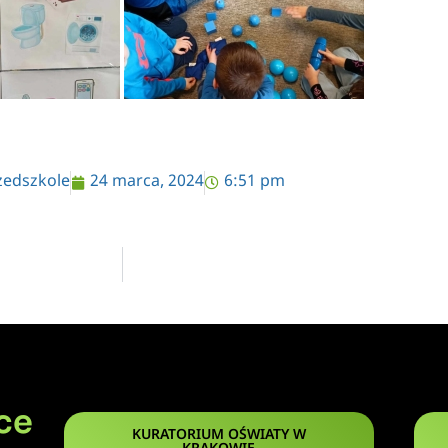
zedszkole
24 marca, 2024
6:51 pm
ce
KURATORIUM OŚWIATY W
KRAKOWIE