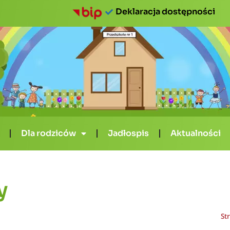
Deklaracja dostępności
Dla rodziców
Jadłospis
Aktualności
y
St