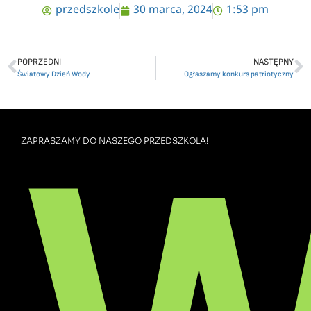
przedszkole
30 marca, 2024
1:53 pm
POPRZEDNI
NASTĘPNY
Światowy Dzień Wody
Ogłaszamy konkurs patriotyczny
ZAPRASZAMY DO NASZEGO PRZEDSZKOLA!