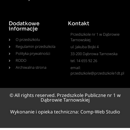
Dodatkowe
Kontakt
informacje
Przedszkole nr 1 w Dąbrowie
O przedszkolu
Tarnowskiej
Regulamin przedszkola
ul. Jakuba Bojki 4
Polityka prywatności
33-200 Dąbrowa Tarnowska
RODO
tel. 14 655 92 26
Archiwalna strona
email:
przedszkole@przedszkole1dt.pl
© All rights reserved. Przedszkole Publiczne nr 1 w
Dąbrowie Tarnowskiej
Wykonanie i opieka techniczna:
Comp-Web Studio