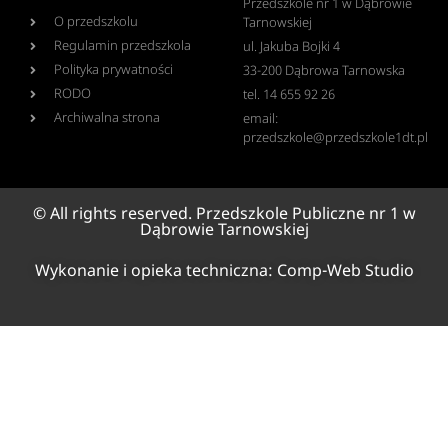
Przedszkole nr 1 w Dąbrowie
O przedszkolu
Tarnowskiej
Regulamin przedszkola
ul. Jakuba Bojki 4
Polityka prywatności
33-200 Dąbrowa Tarnowska
RODO
tel. 14 655 92 26
Archiwalna strona
email:
przedszkole@przedszkole1dt.pl
© All rights reserved. Przedszkole Publiczne nr 1 w
Dąbrowie Tarnowskiej
Wykonanie i opieka techniczna:
Comp-Web Studio